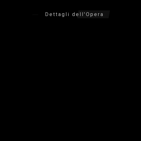
Dettagli dell'Opera
Informazioni tecniche
Misure:
50 cm x 70 cm x 2
cm
Tecnica:
acrilico fluido
Stile:
astratto