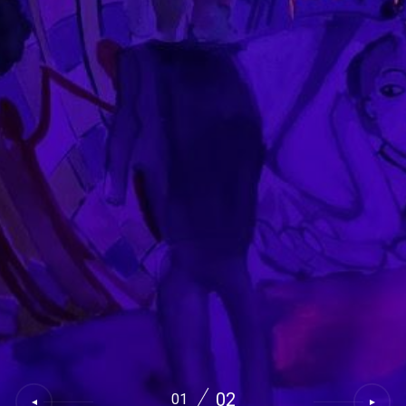
02
01